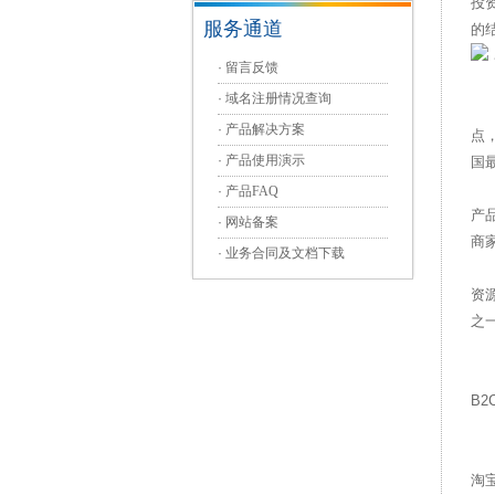
投
服务通道
的
·
留言反馈
·
域名注册情况查询
确
·
产品解决方案
点
·
产品使用演示
国
马
·
产品FAQ
产
·
网站备案
商
·
业务合同及文档下载
再
资
之
由
马
B
因
“
淘