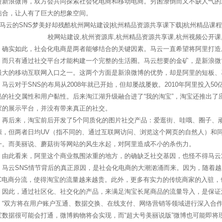
资新浪微博，双方会共同探索社会化电商和移动电商。穷困潦倒而又不缺人气的
结合，让人有了巨大的想象空间。
实如此，社会化电商是两者能够结合的关键因素。马云一直希望将阿里打造
，而只有通过社交平台才能构建一个完整的生活圈。马云想要的金矿，是新浪微
最大的移动互联网入口之一。这两个方面是新浪微博的优势，却是阿里的短板、
云对于SNS的布局从2008年就已开始，但却屡战屡败。2010年阿里投入5
品的社交属性和用户黏性。后来淘江湖升级融合进了“我的淘宝”，淘宝还推出了应
家的展示平台，并没有带来真正的社交。
后来，淘宝前后开发了5个同质化的图片社交产品：爱逛街、哇哦、圈子、顽
源，但两者日均UV（指不同的、通过互联网访问、浏览这个网页的自然人）和
一。而美丽说、蘑菇街等网站的风生水起，对阿里造成不小的杀伤力。
此看来，阿里这个商业氛围浓重的地方，的确缺乏社交基因，也怪不得马云对
云SNS情节背后的真正原因，是社会化电商的大潮汹涌而来。因为，随着越
2C电商分流，使得淘宝的流量越来越贵。此外，更多有实力的传统商家的入驻
此，通过社区化、社交化的产品，来满足淘宝长尾商品的流量导入，是保证
双方将在用户账户互通、数据交换、在线支付、网络营销等领域进行深入合作
宝数据很可能会打通，微博购物将会实现，而“超大号美丽说版”微博也可能即将