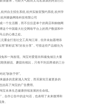
新浪微博，与财大气粗而又骂名滚滚的阿里巴巴
成一个生活圈，而不仅仅是单个的商店和购物网
博这个中国最大社交网络平台上的用户数据和中
马云的心痛之处。
0亿元重金打造社交工具淘江湖，但并未如愿增添
用“掌柜说”和“好友分享”，可惜这些产品都沦为
兔和一淘发现。淘宝对爱逛街和顽兔倾注大量
同期美丽说、蘑菇街相比，只有不到后两者的三分
此“耿耿于怀”。
来越多的卖家涌入淘宝，而买家却又被更多的
，也抬高了淘宝的广告费用。
淘宝未来生态健康持续发展的生命线。
”，合作公告中的这句话，也表明了未来微博和
现身。