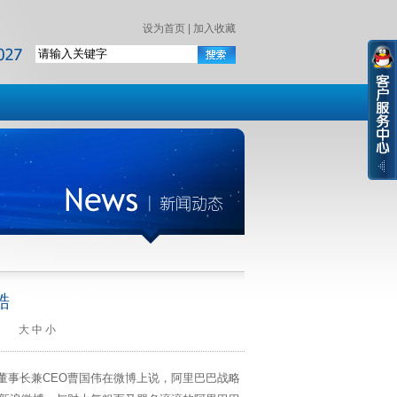
设为首页
|
加入收藏
酷
112
大
中
小
董事长兼CEO曹国伟在微博上说，阿里巴巴战略